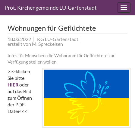
Direkt
Direkt
Prot. Kirchengemeinde LU-Gartenstadt
zum
zum
Inhalt
Inhalt
springen
springen
Wohnungen für Geflüchtete
18.03.2022
KG LU-Gartenstadt
erstellt von
M. Spreckelsen
Infos für Menschen, die Wohnraum für Geflüchtete zur
Verfügung stellen wollen
>>>klicken
Sie bitte
HIER
oder
auf das Bild
zum Öffnen
der PDF-
Datei<<<