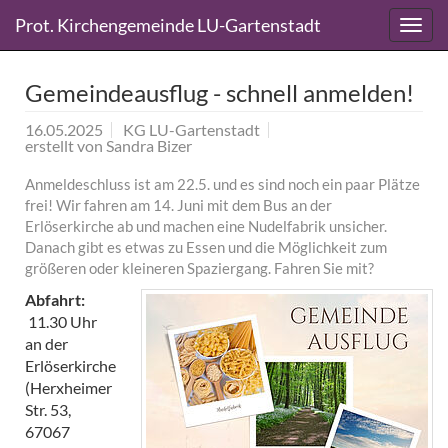
Direkt
Direkt
Prot. Kirchengemeinde LU-Gartenstadt
zum
zum
Inhalt
Inhalt
springen
springen
Gemeindeausflug - schnell anmelden!
16.05.2025
KG LU-Gartenstadt
erstellt von
Sandra Bizer
Anmeldeschluss ist am 22.5. und es sind noch ein paar Plätze
frei! Wir fahren am 14. Juni mit dem Bus an der
Erlöserkirche ab und machen eine Nudelfabrik unsicher.
Danach gibt es etwas zu Essen und die Möglichkeit zum
größeren oder kleineren Spaziergang. Fahren Sie mit?
Abfahrt:
11.30 Uhr
an der
Erlöserkirche
(Herxheimer
Str. 53,
67067