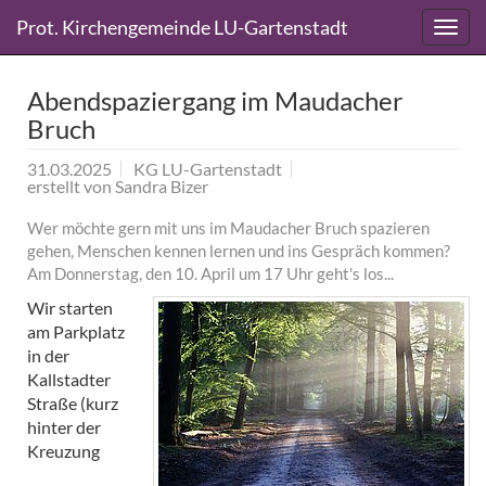
Direkt
Direkt
Prot. Kirchengemeinde LU-Gartenstadt
zum
zum
Inhalt
Inhalt
springen
springen
Abendspaziergang im Maudacher
Bruch
31.03.2025
KG LU-Gartenstadt
erstellt von
Sandra Bizer
Wer möchte gern mit uns im Maudacher Bruch spazieren
gehen, Menschen kennen lernen und ins Gespräch kommen?
Am Donnerstag, den 10. April um 17 Uhr geht's los...
Wir starten
am Parkplatz
in der
Kallstadter
Straße (kurz
hinter der
Kreuzung