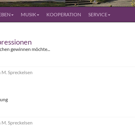
EBEN
MUSIK
KOOPERATION
SERVICE
pressionen
rchen gewinnen möchte...
n M. Spreckelsen
dung
n M. Spreckelsen