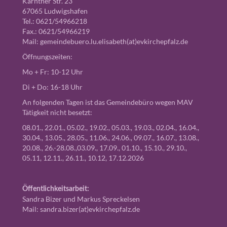
Kärntner Str. 23
67065 Ludwigshafen
Tel.: 0621/54966218
Fax.: 0621/54966219
Mail:
gemeindebuero.lu.elisabeth(at)evkirchepfalz.de
Öffnungszeiten:
Mo + Fr: 10-12 Uhr
Di + Do: 16-18 Uhr
An folgenden Tagen ist das Gemeindebüro wegen MAV
Tätigkeit nicht besetzt:
08.01., 22.01., 05.02., 19.02., 05.03., 19.03., 02.04., 16.04.,
30.04., 13.05., 28.05., 11.06., 24.06., 09.07., 16.07., 13.08.,
20.08., 26.-28.08.,03.09., 17.09., 01.10., 15.10., 29.10.,
05.11, 12.11., 26.11., 10.12, 17.12.2026
Öffentlichkeitsarbeit:
Sandra Bizer und Markus Spreckelsen
Mail:
sandra.bizer(at)evkirchepfalz.de