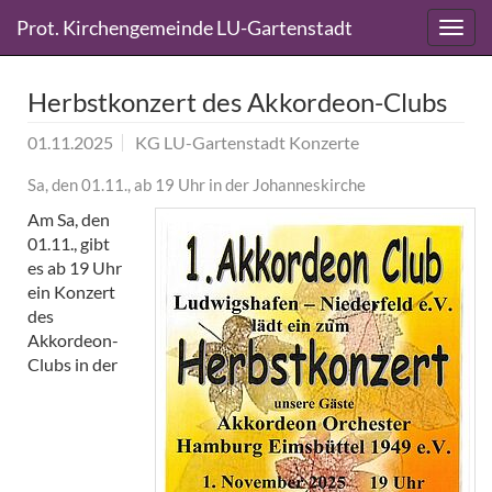
Direkt
Direkt
Prot. Kirchengemeinde LU-Gartenstadt
zum
zum
Inhalt
Inhalt
springen
springen
Herbstkonzert des Akkordeon-Clubs
01.11.2025
KG LU-Gartenstadt Konzerte
Sa, den 01.11., ab 19 Uhr in der Johanneskirche
Am Sa, den
01.11., gibt
es ab 19 Uhr
ein Konzert
des
Akkordeon-
Clubs in der